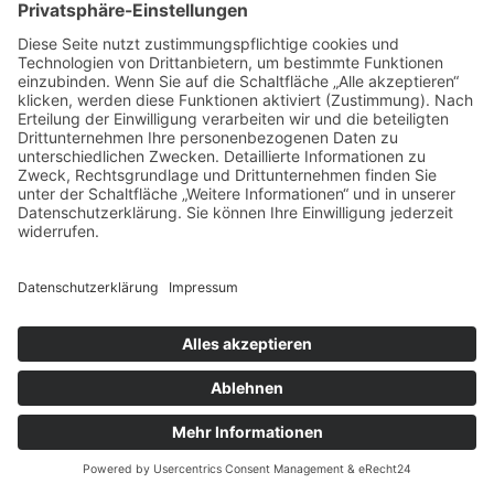
Schlagwort:
Wolfsburg
DESAY SV
Geschrieben von
Inna
am
6. November 2024
. Veröffentlicht in
Blog
,
Referenzen
.
Neuer Look für den Technologiespezialisten aus Weimar zur IZB
mm | messe-manufaktur GmbH
Am Hafen 2 | D-38112 Braunschweig
Tel.: +49 (0)531 / 7 01 20-0
Mail: info@messe-manufaktur.com
Impressum
|
Datenschutzerklärung
|
AGB
©
2026 - mm | messe-manufaktur