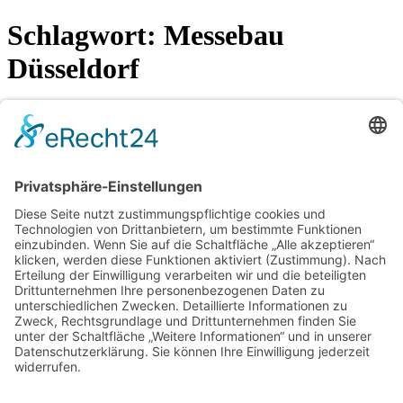
Schlagwort:
Messebau
Düsseldorf
Gemeinschaftsstand
Geschrieben von
Inna
am
20. Mai 2026
. Veröffentlicht in
Blog
.
Starke Partnerschaft für die Pharma-Produktion: KORSCH AG und
L.B. Bohle begeistern auf der interpack 2026
Ein voller Erfolg für die integrierte Feststoffproduktion: Auf der
diesjährigen interpack in Düsseldorf präsentierten sich KORSCH
und L.B. Bohle erneut erfolgreich mit einem wegweisenden
Gemeinschaftsstand.