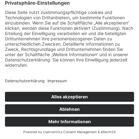
Schlagwort:
IZB
DESAY SV
Geschrieben von
Inna
am
6. November 2024
. Veröffentlicht in
Blog
,
Referenzen
.
Neuer Look für den Technologiespezialisten aus Weimar zur IZB
mm | messe-manufaktur GmbH
Am Hafen 2 | D-38112 Braunschweig
Tel.: +49 (0)531 / 7 01 20-0
Mail: info@messe-manufaktur.com
Impressum
|
Datenschutzerklärung
|
AGB
©
2026 - mm | messe-manufaktur