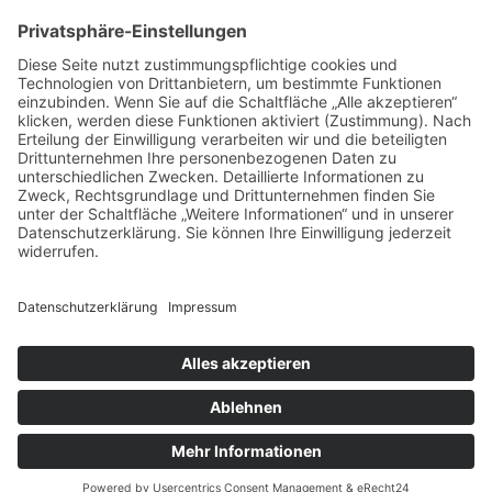
Schlagwort:
BraWo Group
BraWo Group
Geschrieben von
Inna
am
4. November 2022
. Veröffentlicht in
Referenzen
.
Erster eigenständiger Auftritt der BraWo Group in München zur
Exporeal. Die BraWo Group Real Estate hatte gemeinsam mit allen
Partnern einen gelungenen Messeauftritt
mm | messe-manufaktur GmbH
Am Hafen 2 | D-38112 Braunschweig
Tel.: +49 (0)531 / 7 01 20-0
Mail: info@messe-manufaktur.com
Impressum
|
Datenschutzerklärung
|
AGB