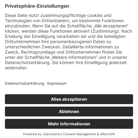
Kendrion INTORQ GmbH
Weiterlesen
26. November 2025
|
Inna
|
Blog
,
Referenzen
Metronix auf der SPS in Nürnberg
Weiterlesen
25. November 2025
|
Inna
|
Blog
,
Referenzen
Heuking Exporeal München
Weiterlesen
mm | messe-manufaktur GmbH
Am Hafen 2 | D-38112 Braunschweig
Tel.: +49 (0)531 / 7 01 20-0
Mail: info@messe-manufaktur.com
Impressum
|
Datenschutzerklärung
|
AGB
©
2026 - mm | messe-manufaktur