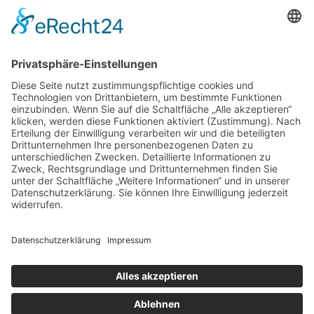
26. November 2025
|
Inna
|
Blog
,
Ratgeber
Kendrion INTORQ GmbH
Weiterlesen
26. November 2025
|
Inna
|
Blog
,
Referenzen
Metronix auf der SPS in Nürnberg
Weiterlesen
25. November 2025
|
Inna
|
Blog
,
Referenzen
Heuking Exporeal München
Weiterlesen
mm | messe-manufaktur GmbH
Am Hafen 2 | D-38112 Braunschweig
Tel.: +49 (0)531 / 7 01 20-0
Mail: info@messe-manufaktur.com