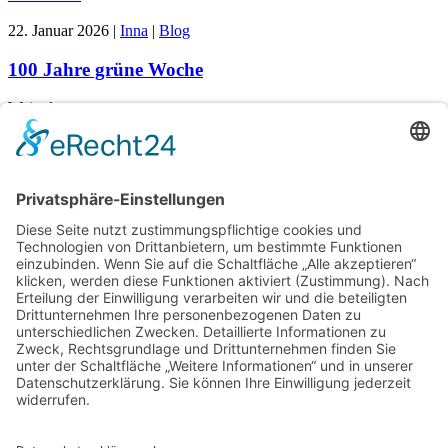
22. Januar 2026
|
Inna
|
Blog
100 Jahre grüne Woche
Weiterlesen
26. November 2025
|
Inna
|
Blog
,
Ratgeber
Kendrion INTORQ GmbH
Weiterlesen
26. November 2025
|
Inna
|
Blog
,
Referenzen
Metronix auf der SPS in Nürnberg
Weiterlesen
25. November 2025
|
Inna
|
Blog
,
Referenzen
Heuking Exporeal München